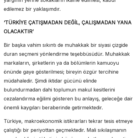
yargının yerine sokakların ikame edilmesi, kabul
edilemez bir yaklaşımdır.
‘TÜRKİYE ÇATIŞMADAN DEĞİL, ÇALIŞMADAN YANA
OLACAKTIR’
Bir başka vahim sıkıntı de muhakkak bir siyasi çizgide
duran seçmeni yönlendirme teşebbüsüdür. Muhakkak
markaların, şirketlerin ya da bölümlerin kamuoyu
önünde gaye gösterilmesi; bireyin özgür tercihine
müdahaledir. Şimdi iktidar gücünü elinde
bulundurmadan dahi toplumun makul kesitlerini
cezalandırma eğilimi gösteren bu anlayış, geleceğe dair
önemli kaygıları beraberinde getirmektedir.
Türkiye, makroekonomik istikrarları tekrar tesis etmeye
çalıştığı bir periyottan geçmektedir. Mali sıkılaşmanın