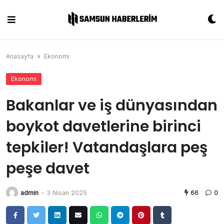
Skip
to
content
Anasayfa
»
Ekonomi
Ekonomi
Bakanlar ve iş dünyasından
boykot davetlerine birinci
tepkiler! Vatandaşlara peş
peşe davet
admin
-
3 Nisan 2025
66
0