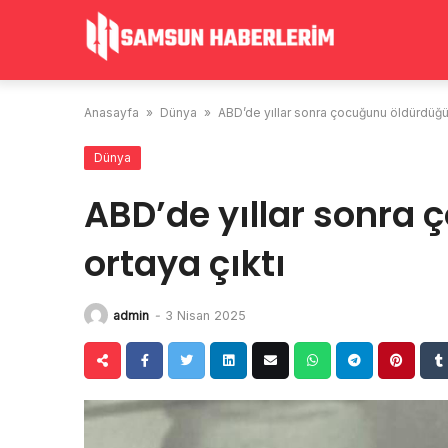
Skip
to
content
Anasayfa
»
Dünya
»
ABD’de yıllar sonra çocuğunu öldürdüğü 
Dünya
ABD’de yıllar sonra
ortaya çıktı
admin
-
3 Nisan 2025