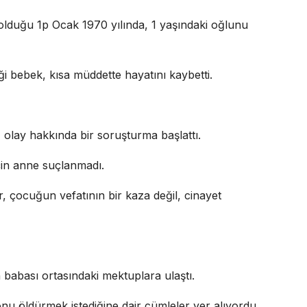
da olduğu 1p Ocak 1970 yılında, 1 yaşındaki oğlunu
 bebek, kısa müddette hayatını kaybetti.
, olay hakkında bir soruşturma başlattı.
çin anne suçlanmadı.
, çocuğun vefatının bir kaza değil, cinayet
babası ortasındaki mektuplara ulaştı.
nu öldürmek istediğine dair cümleler yer alıyordu.