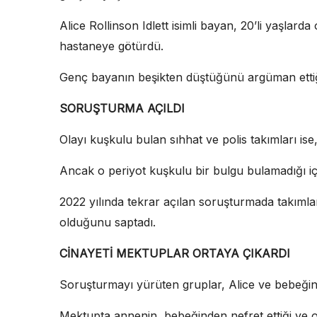
Alice Rollinson Idlett isimli bayan, 20’li yaşlar
hastaneye götürdü.
Genç bayanın beşikten düştüğünü argüman ettiği
SORUŞTURMA AÇILDI
Olayı kuşkulu bulan sıhhat ve polis takımları ise
Ancak o periyot kuşkulu bir bulgu bulamadığı i
2022 yılında tekrar açılan soruşturmada takımlar
olduğunu saptadı.
CİNAYETİ MEKTUPLAR ORTAYA ÇIKARDI
Soruşturmayı yürüten gruplar, Alice ve bebeğin 
Mektupta annenin, bebeğinden nefret ettiği ve o