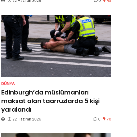
22 Haziran 2026
0
45
DÜNYA
Edinburgh’da müslümanları
maksat alan taarruzlarda 5 kişi
yaralandı
22 Haziran 2026
0
70