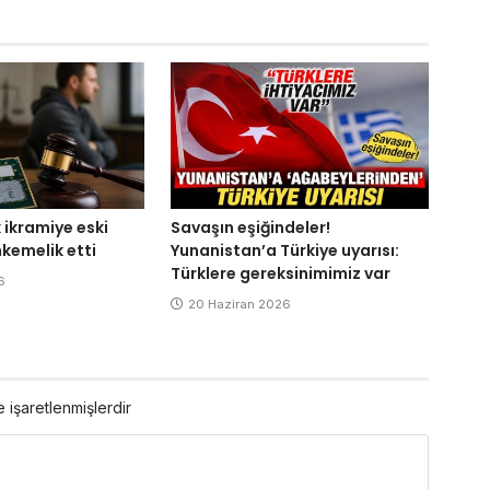
k ikramiye eski
Savaşın eşiğindeler!
hkemelik etti
Yunanistan’a Türkiye uyarısı:
Türklere gereksinimimiz var
6
20 Haziran 2026
e işaretlenmişlerdir