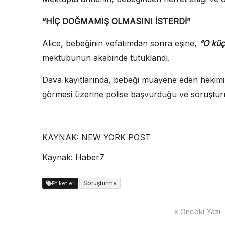
“HİÇ DOĞMAMIŞ OLMASINI İSTERDİ”
Alice, bebeğinin vefatımdan sonra eşine,
“O küç
mektubunun akabinde tutuklandı.
Dava kayıtlarında, bebeği muayene eden hekimin
görmesi üzerine polise başvurduğu ve soruşturma
KAYNAK:
NEW YORK POST
Kaynak: Haber7
Soruşturma
Etiketler
Yazı
« Önceki Yazı
dolaşımı