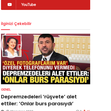
YouTube
İlginizi Çekebilir
GENEL
Depremzedeleri ‘rüşvete’ alet
ettiler: ‘Onlar burs parasıydı’