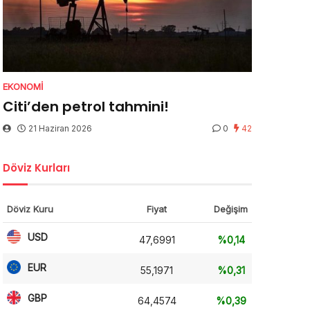
EKONOMI
Citi’den petrol tahmini!
21 Haziran 2026
0
42
Döviz Kurları
Döviz Kuru
Fiyat
Değişim
USD
47,6991
%0,14
EUR
55,1971
%0,31
GBP
64,4574
%0,39