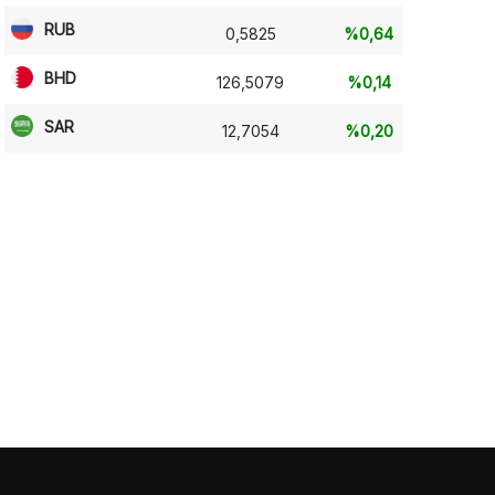
RUB
0,5825
%0,64
BHD
126,5079
%0,14
SAR
12,7054
%0,20