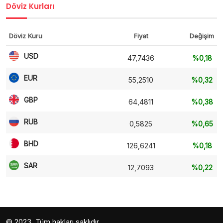
Döviz Kurları
Döviz Kuru
Fiyat
Değişim
USD
47,7436
%0,18
EUR
55,2510
%0,32
GBP
64,4811
%0,38
RUB
0,5825
%0,65
BHD
126,6241
%0,18
SAR
12,7093
%0,22
© 2023. Tüm hakları saklıdır.