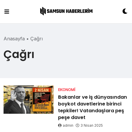
Skip
to
content
Anasayfa
•
Çağrı
Çağrı
EKONOMI
Bakanlar ve iş dünyasından
boykot davetlerine birinci
tepkiler! Vatandaşlara peş
peşe davet
admin
3 Nisan 2025