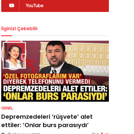
YouTube
İlginizi Çekebilir
GENEL
Depremzedeleri ‘rüşvete’ alet
ettiler: ‘Onlar burs parasıydı’