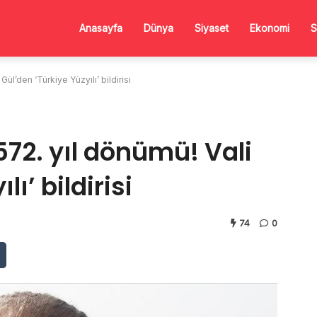
Anasayfa
Dünya
Siyaset
Ekonomi
S
Gül’den ‘Türkiye Yüzyılı’ bildirisi
572. yıl dönümü! Vali
ı’ bildirisi
74
0