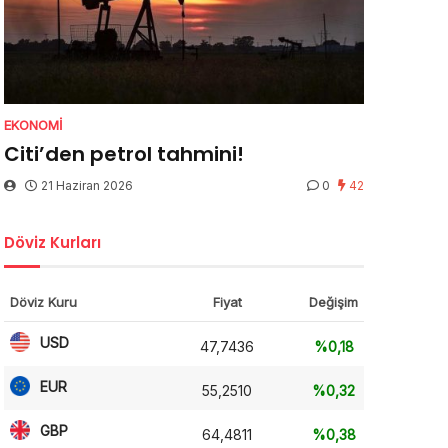
EKONOMI
Citi’den petrol tahmini!
21 Haziran 2026
0
42
Döviz Kurları
Döviz Kuru
Fiyat
Değişim
USD
47,7436
%0,18
EUR
55,2510
%0,32
GBP
64,4811
%0,38