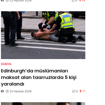
22 Haziran 2026
0
45
DÜNYA
Edinburgh’da müslümanları
maksat alan taarruzlarda 5 kişi
yaralandı
22 Haziran 2026
0
71