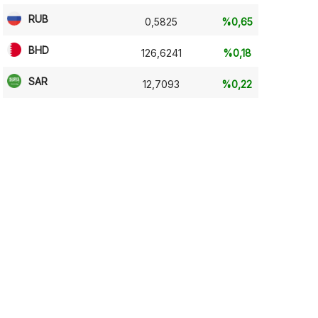
RUB
0,5825
%0,65
BHD
126,6241
%0,18
SAR
12,7093
%0,22