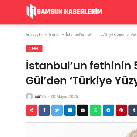
Skip
to
content
Anasayfa
»
Genel
»
İstanbul’un fethinin 572. yıl dönümü! Vali 
Genel
İstanbul’un fethinin 
Gül’den ‘Türkiye Yüzyıl
admin
-
30 Mayıs 2025