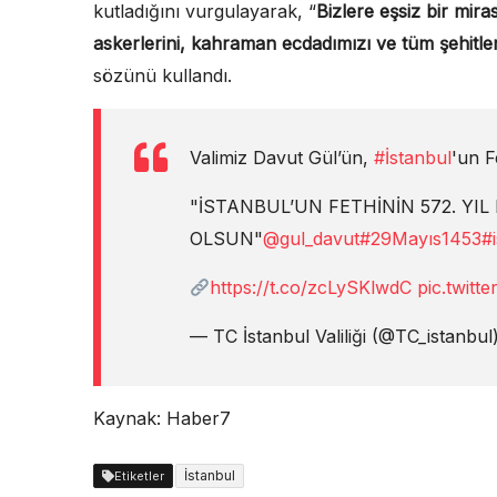
kutladığını vurgulayarak, “
Bizlere eşsiz bir mir
askerlerini, kahraman ecdadımızı ve tüm şehitle
sözünü kullandı.
Valimiz Davut Gül’ün,
#İstanbul
'un F
"İSTANBUL’UN FETHİNİN 572. Y
OLSUN"
@gul_davut
#29Mayıs1453
#
https://t.co/zcLySKlwdC
pic.twit
— TC İstanbul Valiliği (@TC_istanbul
Kaynak: Haber7
İstanbul
Etiketler