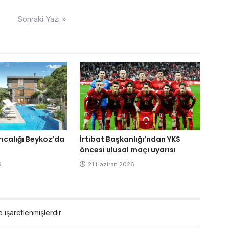
Sonraki Yazı »
yrıcalığı Beykoz’da
İrtibat Başkanlığı’ndan YKS
öncesi ulusal maçı uyarısı
6
21 Haziran 2026
e işaretlenmişlerdir