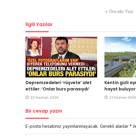
Yazı
« Önceki Yazı
dolaşımı
İlgili Yazılar
Depremzedeleri ‘rüşvete’ alet
Kentin gizli a
ettiler: ‘Onlar burs parasıydı’
hayat buluyor
22 Haziran 2026
21 Haziran 202
Bir cevap yazın
E-posta hesabınız yayımlanmayacak.
Gerekli alanlar
*
il