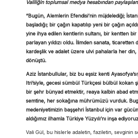
Valiliğin toplumsal medya hesabından paylaşılan i
“Bugün, Alemlerin Efendisi’nin müjdelediği; İsta
başladığı; bir çağın kapatılıp yeni bir çağın açıl
yine ihya edilen kentlerin sultanı, bir kentten 
parlayan yıldızı oldu. İlimden sanata, ticarette
kardeşlik ve adalet üzere ulvi pahalarla her din, 
dönüştü.
Aziz İstanbullular, biz bu eşsiz kenti Ayasofya’s
Itri’siyle, gecesi sümbül Türkçesi bülbül kokan 
bir şehr bünyad etmektir, reaya kalbin abad etme
semtine, her sokağına mührümüzü vurduk. Bugün 
medeniyetimizin başşehri İstanbul için var güc
aldığımız ilhamla Türkiye Yüzyılı’nı inşa ediyoruz
Vali Gül, bu hislerle adaletin, faziletin, sevgi