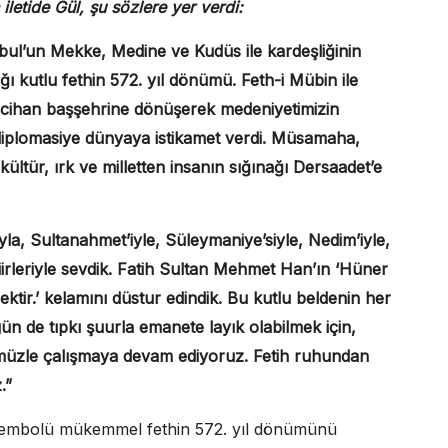
letide Gül, şu sözlere yer verdi:
nbul’un Mekke, Medine ve Kudüs ile kardeşliğinin
dığı kutlu fethin 572. yıl dönümü. Feth-i Mübin ile
bir cihan başşehrine dönüşerek medeniyetimizin
n diplomasiye dünyaya istikamet verdi. Müsamaha,
kültür, ırk ve milletten insanın sığınağı Dersaadet’e
ıyla, Sultanahmet’iyle, Süleymaniye’siyle, Nedim’iyle,
şiirleriyle sevdik. Fatih Sultan Mehmet Han’ın ‘Hüner
ktir.’ kelamını düstur edindik. Bu kutlu beldenin her
de tıpkı şuurla emanete layık olabilmek için,
ümüzle çalışmaya devam ediyoruz. Fetih ruhundan
.”
nin sembolü mükemmel fethin 572. yıl dönümünü