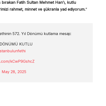
as bırakan Fatih Sultan Mehmet Han’ı, kutlu
rimizi rahmet, minnet ve şükranla yad ediyorum.
”
ethinin 572. Yıl Dönümü kutlama mesajı:
IL DÖNÜMÜ KUTLU
istanbulunfethi
ter.com/kCwP9GshcZ
)
May 28, 2025