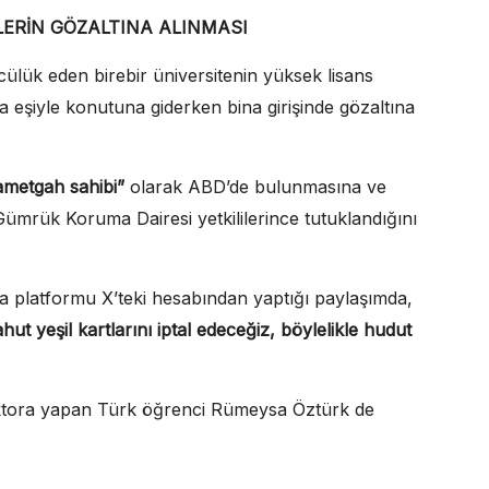
İLERİN GÖZALTINA ALINMASI
ülük eden birebir üniversitenin yüksek lisans
’ta eşiyle konutuna giderken bina girişinde gözaltına
ikametgah sahibi”
olarak ABD’de bulunmasına ve
ümrük Koruma Dairesi yetkililerince tutuklandığını
 platformu X’teki hesabından yaptığı paylaşımda,
ut yeşil kartlarını iptal edeceğiz, böylelikle hudut
oktora yapan Türk öğrenci Rümeysa Öztürk de