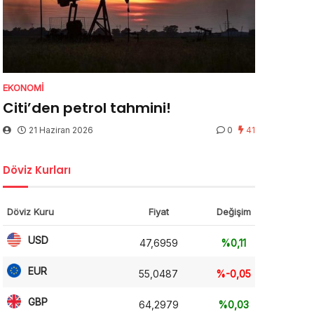
EKONOMI
Citi’den petrol tahmini!
21 Haziran 2026
0
41
Döviz Kurları
Döviz Kuru
Fiyat
Değişim
USD
47,6959
%0,11
EUR
55,0487
%-0,05
GBP
64,2979
%0,03