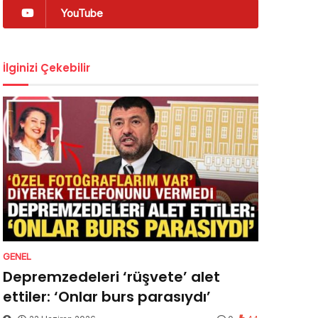
YouTube
İlginizi Çekebilir
GENEL
Depremzedeleri ‘rüşvete’ alet
ettiler: ‘Onlar burs parasıydı’