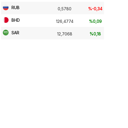
RUB
0,5780
%-0,34
BHD
126,4774
%0,09
SAR
12,7068
%0,18