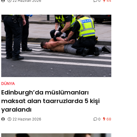
22 Haziran 2026
0
44
DÜNYA
Edinburgh’da müslümanları
maksat alan taarruzlarda 5 kişi
yaralandı
22 Haziran 2026
0
68