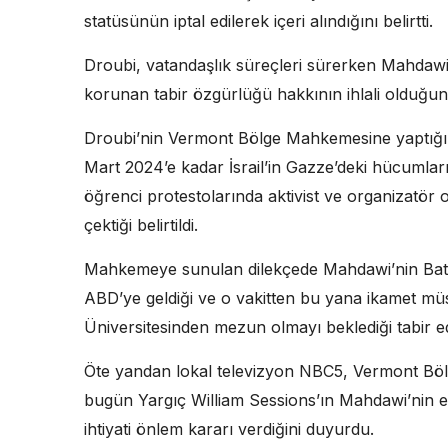
statüsünün iptal edilerek içeri alındığını belirtti.
Droubi, vatandaşlık süreçleri sürerken Mahdawi’
korunan tabir özgürlüğü hakkının ihlali olduğunu
Droubi’nin Vermont Bölge Mahkemesine yaptığı 
Mart 2024’e kadar İsrail’in Gazze’deki hücumları
öğrenci protestolarında aktivist ve organizatör o
çektiği belirtildi.
Mahkemeye sunulan dilekçede Mahdawi’nin Batı 
ABD’ye geldiği ve o vakitten bu yana ikamet m
Üniversitesinden mezun olmayı beklediği tabir edi
Öte yandan lokal televizyon NBC5, Vermont B
bugün Yargıç William Sessions’ın Mahdawi’nin ey
ihtiyati önlem kararı verdiğini duyurdu.