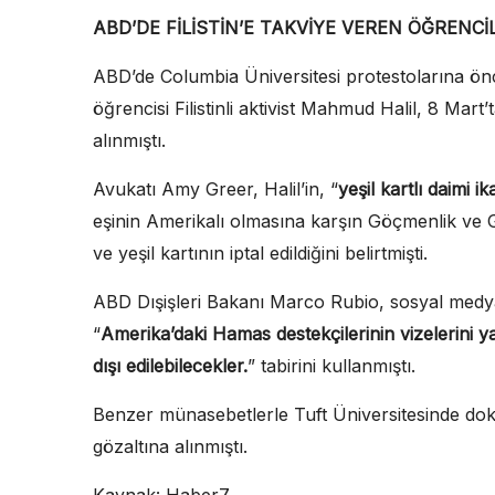
ABD’DE FİLİSTİN’E TAKVİYE VEREN ÖĞRENC
ABD’de Columbia Üniversitesi protestolarına önc
öğrencisi Filistinli aktivist Mahmud Halil, 8 Mart
alınmıştı.
Avukatı Amy Greer, Halil’in, “
yeşil kartlı daimi 
eşinin Amerikalı olmasına karşın Göçmenlik ve G
ve yeşil kartının iptal edildiğini belirtmişti.
ABD Dışişleri Bakanı Marco Rubio, sosyal medya
“
Amerika’daki Hamas destekçilerinin vizelerini yah
dışı edilebilecekler.
” tabirini kullanmıştı.
Benzer münasebetlerle Tuft Üniversitesinde d
gözaltına alınmıştı.