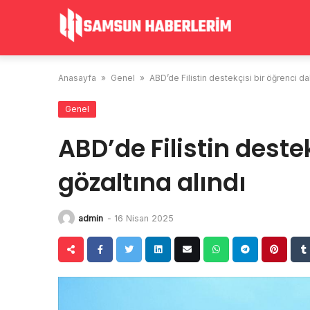
Skip
to
content
Anasayfa
»
Genel
»
ABD’de Filistin destekçisi bir öğrenci da
Genel
ABD’de Filistin deste
gözaltına alındı
admin
-
16 Nisan 2025