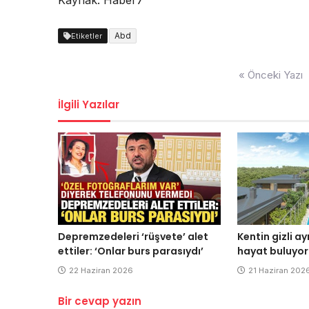
Kaynak: Haber7
Abd
Etiketler
Yazı
« Önceki Yazı
dolaşımı
İlgili Yazılar
Depremzedeleri ‘rüşvete’ alet
Kentin gizli a
ettiler: ‘Onlar burs parasıydı’
hayat buluyor
22 Haziran 2026
21 Haziran 202
Bir cevap yazın