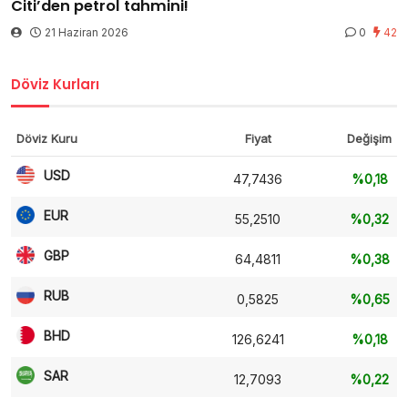
Citi’den petrol tahmini!
21 Haziran 2026
0
42
Döviz Kurları
Döviz Kuru
Fiyat
Değişim
USD
47,7436
%0,18
EUR
55,2510
%0,32
GBP
64,4811
%0,38
RUB
0,5825
%0,65
BHD
126,6241
%0,18
SAR
12,7093
%0,22