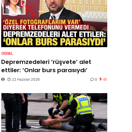
GENEL
Depremzedeleri ‘rüşvete’ alet
ettiler: ‘Onlar burs parasıydı’
22 Haziran 2026
0
45