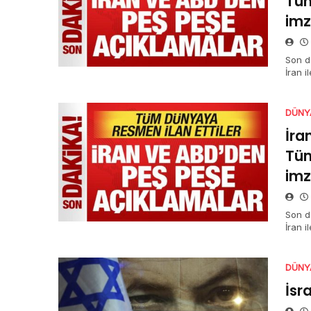
Tüm
imz
Son d
İran 
hususl
DÜNY
İra
Tüm
imz
Son d
İran 
unsurl
DÜNY
İsr