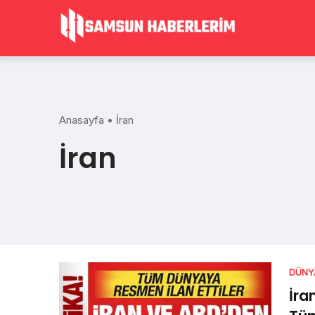
Skip
to
content
Anasayfa
•
İran
İran
DÜNY
İra