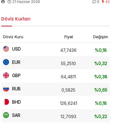
21 Haziran 2026
0
42
Döviz Kurları
Döviz Kuru
Fiyat
Değişim
USD
47,7436
%0,18
EUR
55,2510
%0,32
GBP
64,4811
%0,38
RUB
0,5825
%0,65
BHD
126,6241
%0,18
SAR
12,7093
%0,22