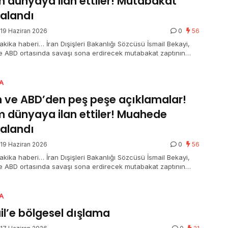
 dünyaya ilan ettiler! Mutabakat
alandı
19 Haziran 2026
0
56
akika haberi… İran Dışişleri Bakanlığı Sözcüsü İsmail Bekayi,
ile ABD ortasında savaşı sona erdirecek mutabakat zaptının
arının katılaştığını ve resmen imzalandığını bildirdi.
A
n ve ABD’den peş peşe açıklamalar!
 dünyaya ilan ettiler! Muahede
alandı
19 Haziran 2026
0
56
akika haberi… İran Dışişleri Bakanlığı Sözcüsü İsmail Bekayi,
ile ABD ortasında savaşı sona erdirecek mutabakat zaptının
arının katılaştığını ve resmen imzalandığını bildirdi.
A
ail’e bölgesel dışlama