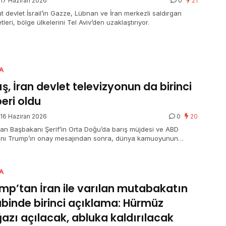
17 Haziran 2026
0
21
t devlet İsrail’in Gazze, Lübnan ve İran merkezli saldırgan
tleri, bölge ülkelerini Tel Aviv’den uzaklaştırıyor.
A
ış, İran devlet televizyonun da birinci
eri oldu
16 Haziran 2026
0
20
tan Başbakanı Şerif’in Orta Doğu’da barış müjdesi ve ABD
nı Trump’ın onay mesajından sonra, dünya kamuoyunun
diği son mühür İran devlet televizyonundan geldi. İran devleti,
le barış muahedesine varıldığını ve savaşın resmen sona
ni birinci kere resmi kanallar vasıtasıyla dünyaya duyurdu. İki
A
de karşılıklı açıklamalarıyla tescillenen bu tarihi uzlaşı, global
tte yeni bir milat olarak kayıtlara geçti.
mp’tan İran ile varılan mutabakatın
binde birinci açıklama: Hürmüz
azı açılacak, abluka kaldırılacak