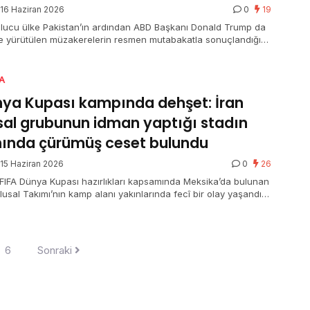
16 Haziran 2026
0
19
lucu ülke Pakistan’ın ardından ABD Başkanı Donald Trump da
ile yürütülen müzakerelerin resmen mutabakatla sonuçlandığını
du. Hürmüz Boğazı’nın açılacağını ve ABD’nin deniz
asının derhal kaldırılacağını belirten Trump, “Dünyanın
ri, motorlarınızı çalıştırın. Bırakın petrol aksın” tabirlerini
A
dı.
ya Kupası kampında dehşet: İran
sal grubunun idman yaptığı stadın
ında çürümüş ceset bulundu
15 Haziran 2026
0
26
FIFA Dünya Kupası hazırlıkları kapsamında Meksika’da bulunan
lusal Takımı’nın kamp alanı yakınlarında fecî bir olay yaşandı.
lcuların idman yaptığı stadyumun çabucak karşısındaki
rkta, park halindeki bir aracın bagajında çürümüş insan
i bulundu. Bölgeyi abluka altına alan Meksika polisi cinayetle
 geniş çaplı soruşturma başlatırken, stada metreler kala
6
Sonraki
an bu vahşet üzerine FIFA ve ulusal grup yetkilileri güvenlik
lerini en üst düzeye çıkardı.