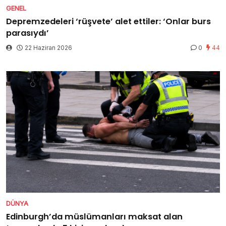
GENEL
Depremzedeleri ‘rüşvete’ alet ettiler: ‘Onlar burs
parasıydı’
22 Haziran 2026
0
44
DÜNYA
Edinburgh’da müslümanları maksat alan