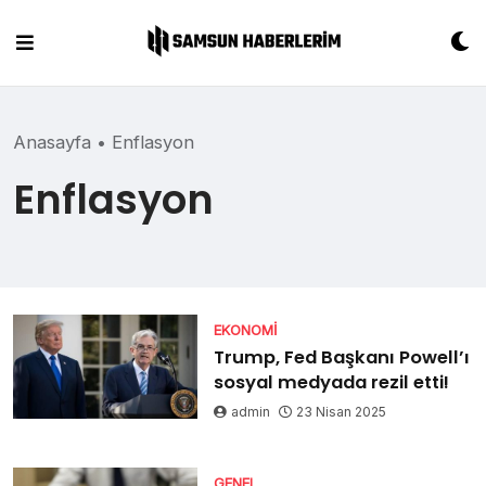
Skip
to
content
Anasayfa
•
Enflasyon
Enflasyon
EKONOMI
Trump, Fed Başkanı Powell’ı
sosyal medyada rezil etti!
admin
23 Nisan 2025
GENEL