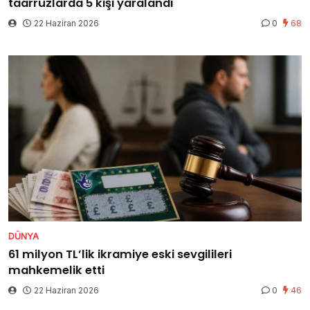
taarruzlarda 5 kişi yaralandı
22 Haziran 2026
0
68
DÜNYA
61 milyon TL’lik ikramiye eski sevgilileri
mahkemelik etti
22 Haziran 2026
0
46