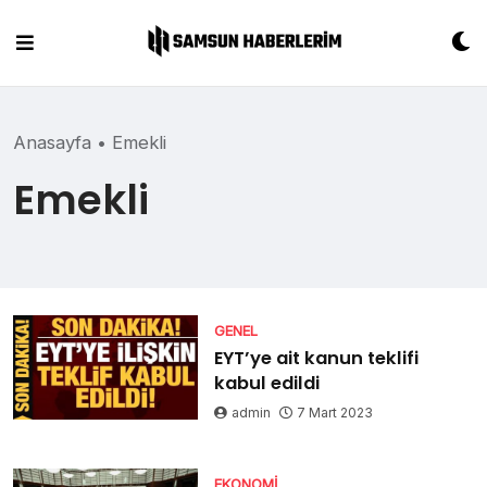
Skip
to
content
Anasayfa
•
Emekli
Emekli
GENEL
EYT’ye ait kanun teklifi
kabul edildi
admin
7 Mart 2023
EKONOMI