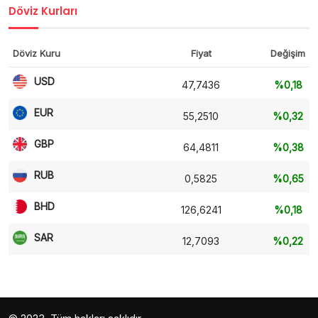
Döviz Kurları
Döviz Kuru
Fiyat
Değişim
USD
47,7436
%0,18
EUR
55,2510
%0,32
GBP
64,4811
%0,38
RUB
0,5825
%0,65
BHD
126,6241
%0,18
SAR
12,7093
%0,22