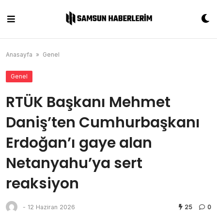
Skip
to
content
Anasayfa
»
Genel
Genel
RTÜK Başkanı Mehmet
Daniş’ten Cumhurbaşkanı
Erdoğan’ı gaye alan
Netanyahu’ya sert
reaksiyon
-
12 Haziran 2026
25
0